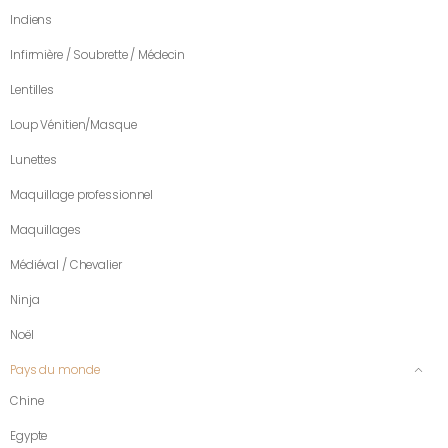
Indiens
Infirmière / Soubrette / Médecin
Lentilles
Loup Vénitien/Masque
Lunettes
Maquillage professionnel
Maquillages
Médiéval / Chevalier
Ninja
Noël
Pays du monde
Chine
Egypte