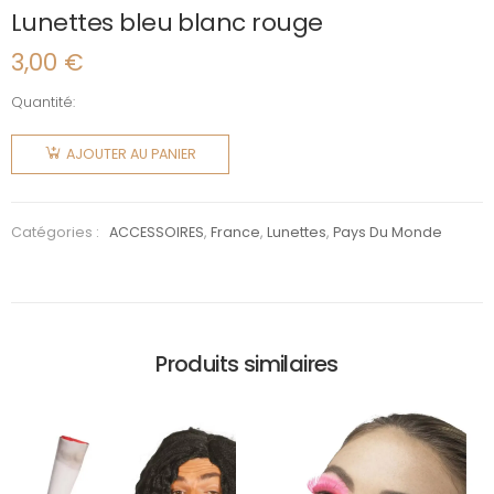
Lunettes bleu blanc rouge
3,00
€
Quantité:
quantité
de
AJOUTER AU PANIER
Lunettes
bleu
blanc
Catégories :
ACCESSOIRES
,
France
,
Lunettes
,
Pays Du Monde
rouge
Produits similaires