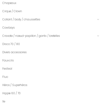
Chapeaux
Cirque / Clown
Collant / body / chaussettes
Cowboys
Cravate / noeud-papillon / gants / bretelles
Disco 70 / 80
Divers accessoires
Faux cils
Festival
Fluo
Héros / Superhéros
Hippie 60 / 70
île