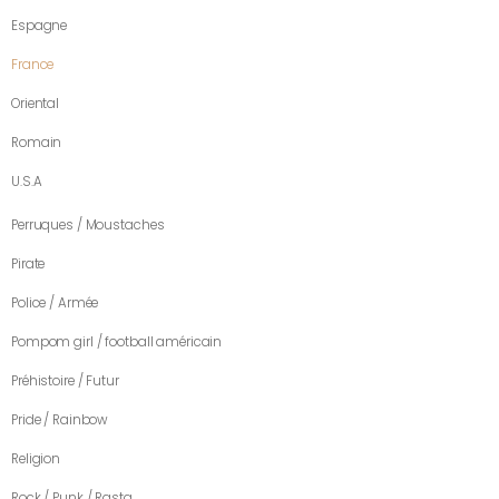
Espagne
France
Oriental
Romain
U.S.A
Perruques / Moustaches
Pirate
Police / Armée
Pompom girl / football américain
Préhistoire / Futur
Pride / Rainbow
Religion
Rock / Punk / Rasta