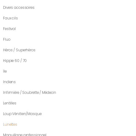
Divers accessoires
Faux cils
Festival
Fluo
Héros / Superhéros
Hippie 60 / 70
île
Indiens
Infirmière / Soubrette / Médecin
Lentilles
Loup Vénitien/Masque
Lunettes
Maquillage professionnel