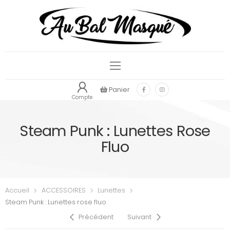
Panier
Compte
Steam Punk : Lunettes Rose
Fluo
Accueil
ACCESSOIRES
Lunettes
Steam Punk : Lunettes rose fluo
Précédent
Suivant