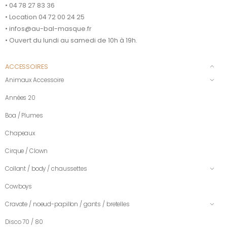
• 04 78 27 83 36
• Location 04 72 00 24 25
• infos@au-bal-masque.fr
• Ouvert du lundi au samedi de 10h à 19h.
ACCESSOIRES
Animaux Accessoire
Années 20
Boa / Plumes
Chapeaux
Cirque / Clown
Collant / body / chaussettes
Cowboys
Cravate / noeud-papillon / gants / bretelles
Disco 70 / 80