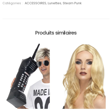
Lunettes
Catégories :
ACCESSOIRES
,
Lunettes
,
Steam Punk
rose fluo
Produits similaires