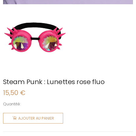
Steam Punk : Lunettes rose fluo
15,50
€
Quantité:
quantité
de
AJOUTER AU PANIER
Steam
Punk :