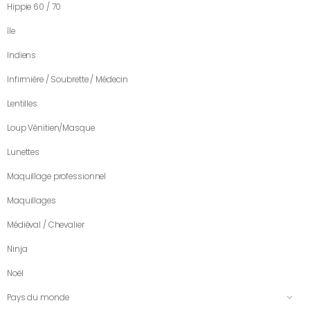
Hippie 60 / 70
île
Indiens
Infirmière / Soubrette / Médecin
Lentilles
Loup Vénitien/Masque
Lunettes
Maquillage professionnel
Maquillages
Médiéval / Chevalier
Ninja
Noël
Pays du monde