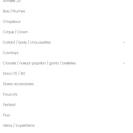
Années 20
Boa / Plumes
Chapeaux
Cirque / Clown
Collant / body / chaussettes
Cowboys
Cravate / noeud-papillon / gants / bretelles
Disco 70 / 80
Divers accessoires
Faux cils
Festival
Fluo
Héros / Superhéros