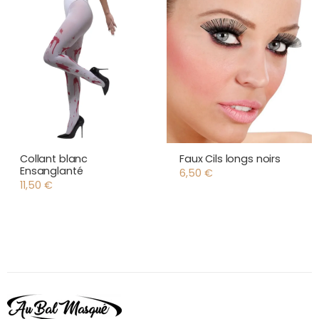
Collant blanc
Faux Cils longs noirs
Ensanglanté
6,50
€
11,50
€