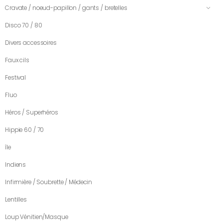
Cravate / noeud-papillon / gants / bretelles
Disco 70 / 80
Divers accessoires
Faux cils
Festival
Fluo
Héros / Superhéros
Hippie 60 / 70
île
Indiens
Infirmière / Soubrette / Médecin
Lentilles
Loup Vénitien/Masque