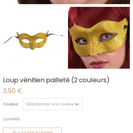
Loup vénitien pailleté (2 couleurs)
3,50
€
Couleur
Quantité:
quantité
de Loup
AJOUTER AU PANIER