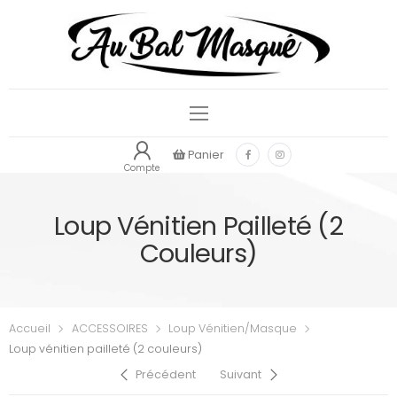
Panier
Compte
Loup Vénitien Pailleté (2
Couleurs)
Accueil
ACCESSOIRES
Loup Vénitien/Masque
Loup vénitien pailleté (2 couleurs)
Précédent
Suivant