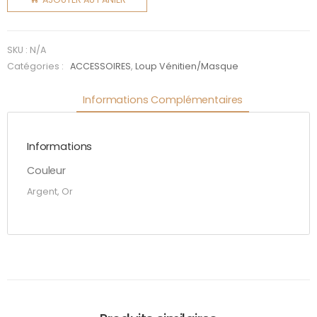
vénitien
pailleté
(2
SKU :
N/A
couleurs)
Catégories :
ACCESSOIRES
,
Loup Vénitien/Masque
Informations Complémentaires
Informations
Couleur
Argent, Or