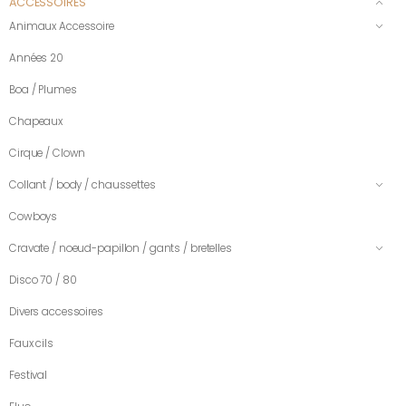
ACCESSOIRES
Animaux Accessoire
Années 20
Boa / Plumes
Chapeaux
Cirque / Clown
Collant / body / chaussettes
Cowboys
Cravate / noeud-papillon / gants / bretelles
Disco 70 / 80
Divers accessoires
Faux cils
Festival