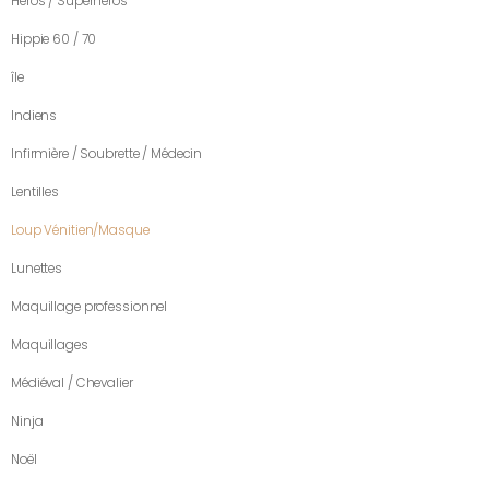
Héros / Superhéros
Hippie 60 / 70
île
Indiens
Infirmière / Soubrette / Médecin
Lentilles
Loup Vénitien/Masque
Lunettes
Maquillage professionnel
Maquillages
Médiéval / Chevalier
Ninja
Noël