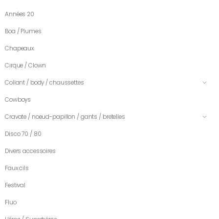
Années 20
Boa / Plumes
Chapeaux
Cirque / Clown
Collant / body / chaussettes
Cowboys
Cravate / noeud-papillon / gants / bretelles
Disco 70 / 80
Divers accessoires
Faux cils
Festival
Fluo