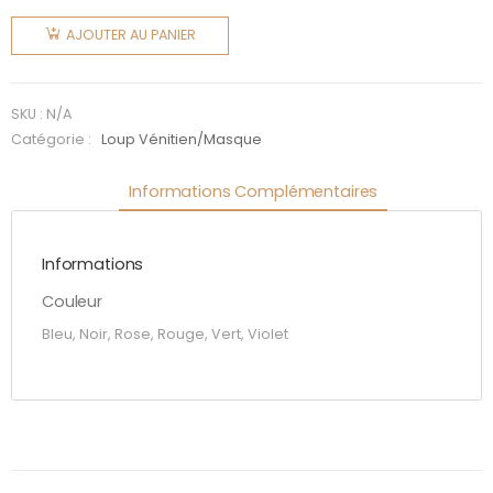
de Loup
AJOUTER AU PANIER
Vénitien
(6
couleurs)
SKU :
N/A
Catégorie :
Loup Vénitien/Masque
Informations Complémentaires
Informations
Couleur
Bleu, Noir, Rose, Rouge, Vert, Violet