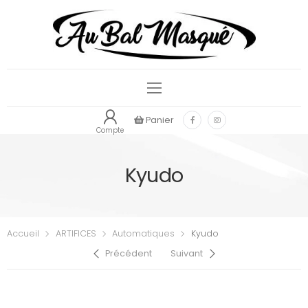
Panier
Compte
Kyudo
Accueil
ARTIFICES
Automatiques
Kyudo
Précédent
Suivant