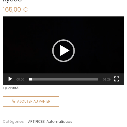
165,00
€
Lecteur
vidéo
00:00
01:29
Quantité:
quantité
de Kyudo
AJOUTER AU PANIER
Catégories :
ARTIFICES
,
Automatiques