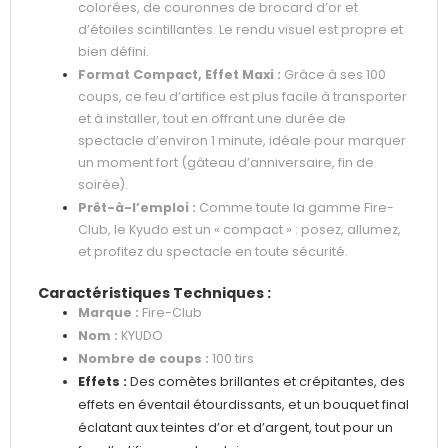
colorées, de couronnes de brocard d’or et
d’étoiles scintillantes. Le rendu visuel est propre et
bien défini.
Format Compact, Effet Maxi :
Grâce à ses 100
coups, ce feu d’artifice est plus facile à transporter
et à installer, tout en offrant une durée de
spectacle d’environ 1 minute, idéale pour marquer
un moment fort (gâteau d’anniversaire, fin de
soirée).
Prêt-à-l’emploi :
Comme toute la gamme Fire-
Club, le Kyudo est un « compact » : posez, allumez,
et profitez du spectacle en toute sécurité.
Caractéristiques Techniques :
Marque :
Fire-Club
Nom :
KYUDO
Nombre de coups :
100 tirs
Effets :
Des comètes brillantes et crépitantes, des
effets en éventail étourdissants, et un bouquet final
éclatant aux teintes d’or et d’argent, tout pour un