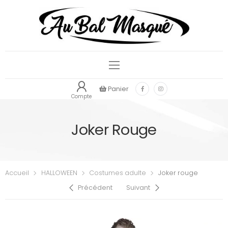
Panier
Compte
Joker Rouge
Accueil
HALLOWEEN
Costumes adulte
Joker rouge
Précédent
Suivant