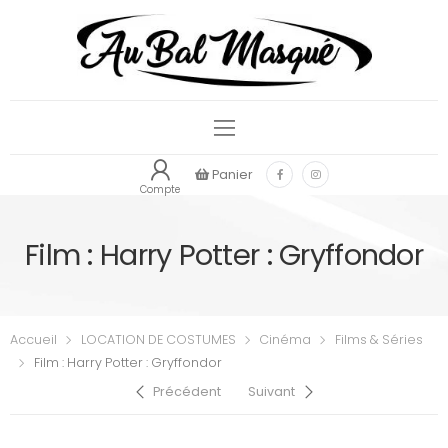
Panier
Compte
Film : Harry Potter : Gryffondor
Accueil
LOCATION DE COSTUMES
Cinéma
Films & Séries
Film : Harry Potter : Gryffondor
Précédent
Suivant