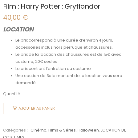
Film : Harry Potter : Gryffondor
40,00
€
LOCATION
Le prix correspond à une durée d’environ 4 jours,
accessoires inclus hors perruque et chaussures.
Le prix de la location des chaussures est de 15€ avec
costume, 20€ seules
Le prix contient l’entretien du costume
Une caution de 3x le montant de la location vous sera
demandé
Quantité:
quantité
de Film :
AJOUTER AU PANIER
Harry
Potter :
Gryffondor
Catégories :
Cinéma
,
Films & Séries
,
Halloween
,
LOCATION DE
COSTUMES