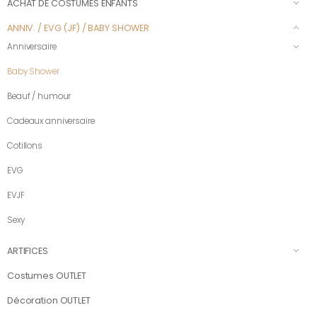
ACHAT DE COSTUMES ENFANTS
ANNIV. / EVG (JF) / BABY SHOWER
Anniversaire
Baby Shower
Beauf / humour
Cadeaux anniversaire
Cotillons
EVG
EVJF
Sexy
ARTIFICES
Costumes OUTLET
Décoration OUTLET