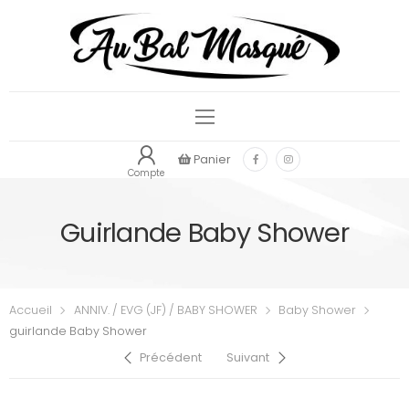
Panier
Compte
Guirlande Baby Shower
Accueil
ANNIV. / EVG (JF) / BABY SHOWER
Baby Shower
guirlande Baby Shower
Précédent
Suivant