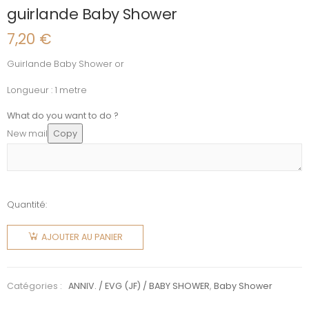
guirlande Baby Shower
7,20
€
Guirlande Baby Shower or
Longueur : 1 metre
What do you want to do ?
New mail
Copy
Quantité:
quantité
de
AJOUTER AU PANIER
guirlande
Baby
Shower
Catégories :
ANNIV. / EVG (JF) / BABY SHOWER
,
Baby Shower