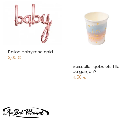
Ballon baby rose gold
3,00
€
Vaisselle : gobelets fille
ou garçon?
4,50
€