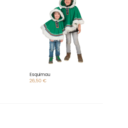
Esquimau
26,50
€