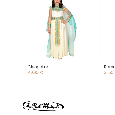
Cléopatre
Roma
49,90
€
31,50