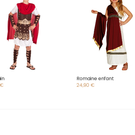
in
Romaine enfant
€
24,90
€