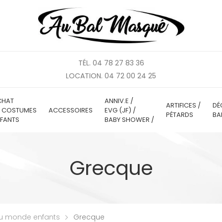
TÉL. 04 78 27 83 36
LOCATION. 04 72 00 24 25
CHAT
ANNIV.E /
ARTIFICES /
DÉ
E COSTUMES
ACCESSOIRES
EVG (JF) /
PÉTARDS
BA
FANTS
BABY SHOWER /
Grecque
u monde enfants
Grecque