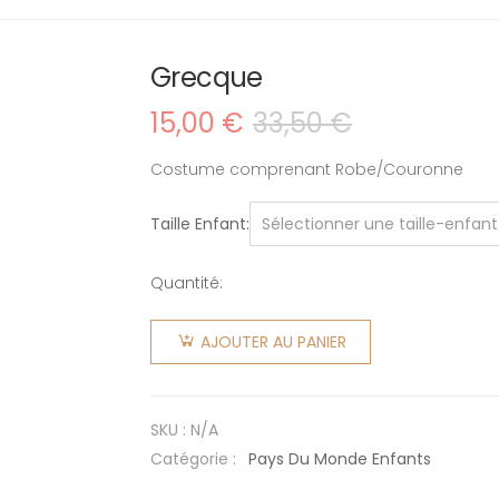
Grecque
15,00
€
33,50
€
Le
Le
prix
prix
initial
actuel
Costume comprenant Robe/Couronne
était :
est :
33,50 €.
15,00 €.
Taille Enfant
Quantité:
quantité
de
AJOUTER AU PANIER
Grecque
SKU :
N/A
Catégorie :
Pays Du Monde Enfants