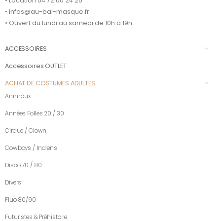
• Location 04 72 00 24 25
• infos@au-bal-masque.fr
• Ouvert du lundi au samedi de 10h à 19h.
ACCESSOIRES
Accessoires OUTLET
ACHAT DE COSTUMES ADULTES
Animaux
Années Folles 20 / 30
Cirque / Clown
Cowboys / Indiens
Disco 70 / 80
Divers
Fluo 80/90
Futuristes & Préhistoire