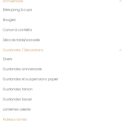
Anniversaire
Bière pong & cups
Bougies
Canon à confettis
Déco de table/vaisselle
Guirlandes / Décorations
Divers
Guirlandes anniversaire
Guirlandes et suspensions papier
Guirlandes fanion
Guirlandes tassel
Lanternes celeste
Rideaux lamés