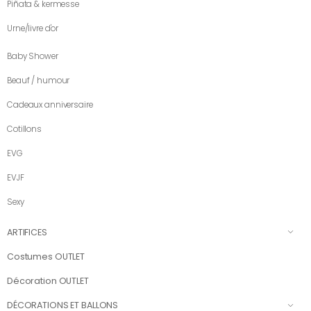
Piñata & kermesse
Urne/livre d'or
Baby Shower
Beauf / humour
Cadeaux anniversaire
Cotillons
EVG
EVJF
Sexy
ARTIFICES
Costumes OUTLET
Décoration OUTLET
DÉCORATIONS ET BALLONS