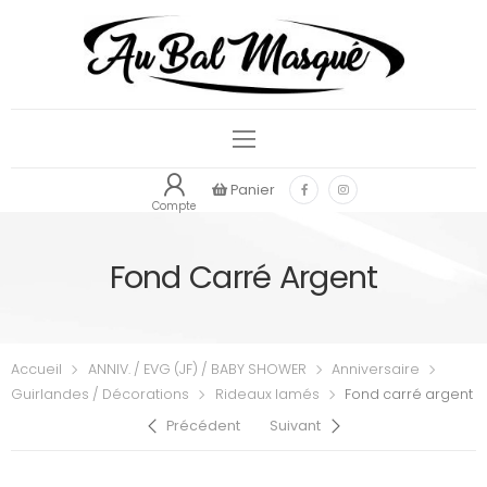
Panier
Compte
Fond Carré Argent
Accueil
ANNIV. / EVG (JF) / BABY SHOWER
Anniversaire
Guirlandes / Décorations
Rideaux lamés
Fond carré argent
Précédent
Suivant