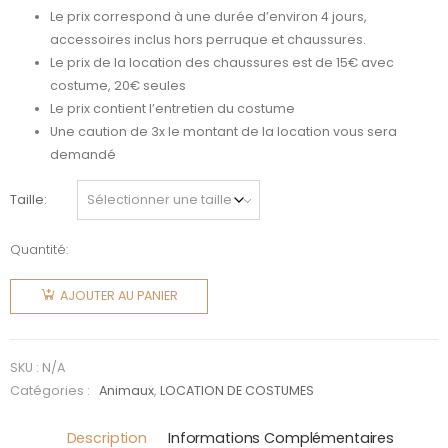
Le prix correspond à une durée d’environ 4 jours,
accessoires inclus hors perruque et chaussures.
Le prix de la location des chaussures est de 15€ avec
costume, 20€ seules
Le prix contient l’entretien du costume
Une caution de 3x le montant de la location vous sera
demandé
Taille
Quantité:
quantité
de
AJOUTER AU PANIER
Oiseau :
Flamant
Rose
SKU :
N/A
Catégories :
Animaux
,
LOCATION DE COSTUMES
Description
Informations Complémentaires