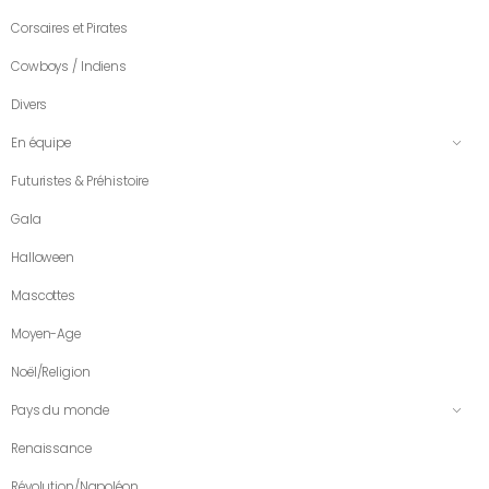
Corsaires et Pirates
Cowboys / Indiens
Divers
En équipe
Futuristes & Préhistoire
Gala
Halloween
Mascottes
Moyen-Age
Noël/Religion
Pays du monde
Renaissance
Révolution/Napoléon