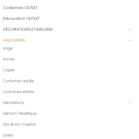
Costumes OUTLET
Décoration OUTLET
DÉCORATIONS ET BALLONS
HALLOWEEN
Ange
Armes
Capes
Costumes adulte
Costumes enfant
Décorations
Démon / Maléfique
Dia de los muertos
Divers