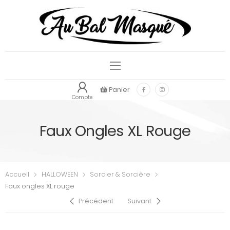
Panier
Compte
Faux Ongles XL Rouge
Accueil
HALLOWEEN
Sorcier & Sorcière
Faux ongles XL rouge
Précédent
Suivant