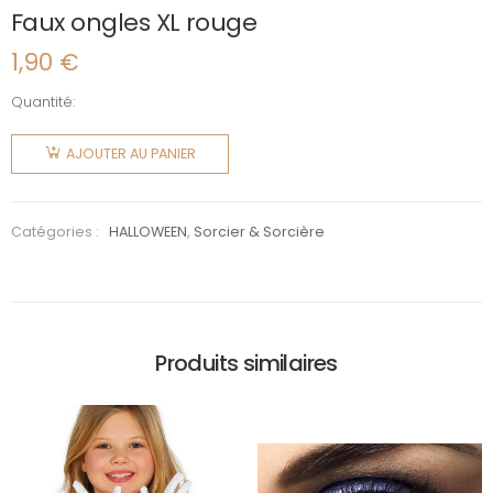
Faux ongles XL rouge
1,90
€
Quantité:
quantité
de Faux
AJOUTER AU PANIER
ongles XL
rouge
Catégories :
HALLOWEEN
,
Sorcier & Sorcière
Produits similaires