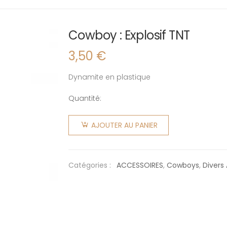
Cowboy : Explosif TNT
3,50
€
Dynamite en plastique
Quantité:
quantité
de
AJOUTER AU PANIER
Cowboy :
Explosif
TNT
Catégories :
ACCESSOIRES
,
Cowboys
,
Divers