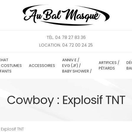
TÉL. 04 78 27 83 36
LOCATION. 04 72 00 24 25
CHAT
ANNIV.E /
ARTIFICES /
DÉ
E COSTUMES
ACCESSOIRES
EVG (JF) /
PÉTARDS
BA
FANTS
BABY SHOWER /
Cowboy : Explosif TNT
Explosif TNT