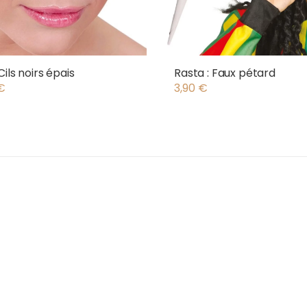
Cils noirs épais
Rasta : Faux pétard
€
3,90
€