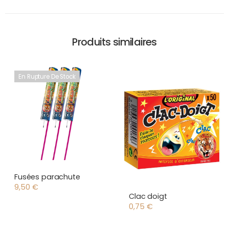
Produits similaires
En Rupture De Stock
Fusées parachute
9,50
€
Clac doigt
0,75
€