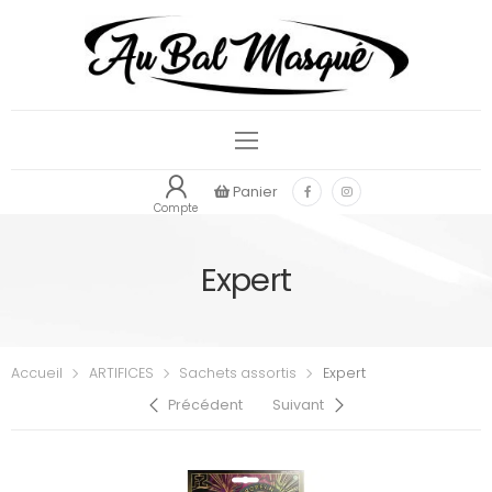
Panier
Compte
Expert
Accueil
ARTIFICES
Sachets assortis
Expert
Précédent
Suivant