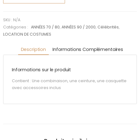
Elton
John
baseball
SKU :
N/A
Homme
Catégories :
ANNÉES 70 / 80
,
ANNÉES 90 / 2000
,
Célébrités
,
LOCATION DE COSTUMES
Description
Informations Complémentaires
Informations sur le produit
Contient : Une combinaison, une ceinture, une casquette
avec accessoires inclus