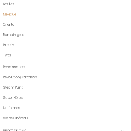
Les îles
Mexique
Oriental
Romain grec
Russie
Tyrol
Renaissance
Révolution/Napoléon
Steam Punk
Super Héros
Uniformes
Vie de Château
PRESTATIONS