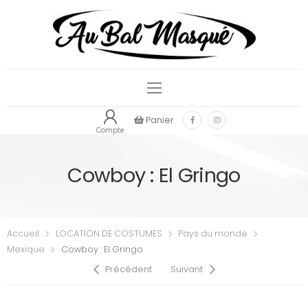
Panier
Compte
Cowboy : El Gringo
Accueil
LOCATION DE COSTUMES
Pays du monde
Mexique
Cowboy : El Gringo
Précédent
Suivant