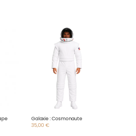
ape
Galaxie : Cosmonaute
35,00
€