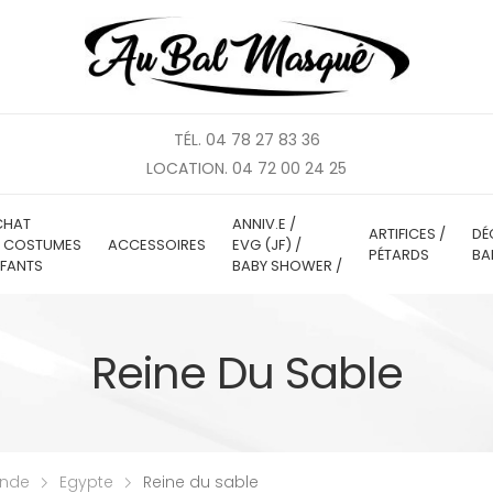
TÉL. 04 78 27 83 36
LOCATION. 04 72 00 24 25
CHAT
ANNIV.E /
ARTIFICES /
DÉ
E COSTUMES
ACCESSOIRES
EVG (JF) /
PÉTARDS
BA
FANTS
BABY SHOWER /
Reine Du Sable
onde
Egypte
Reine du sable