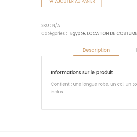
AJOUTER AU PANIER
du sable
SKU :
N/A
Catégories :
Egypte
,
LOCATION DE COSTUM
Description
Informations sur le produit
Contient : une longue robe, un col, un t
inclus