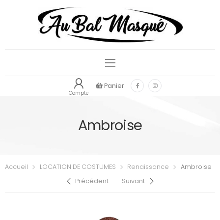
Panier
Compte
Ambroise
Accueil
LOCATION DE COSTUMES
Renaissance
Ambroise
Précédent
Suivant