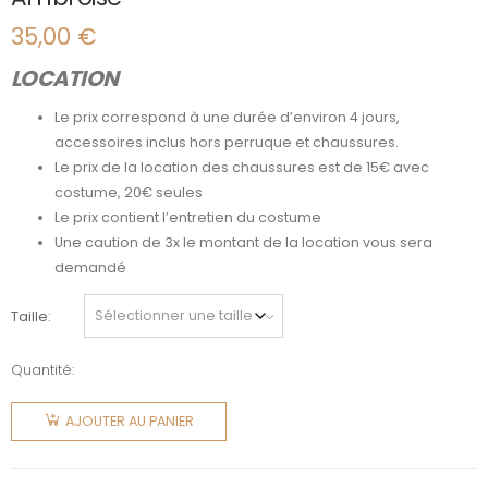
35,00
€
LOCATION
Le prix correspond à une durée d’environ 4 jours,
accessoires inclus hors perruque et chaussures.
Le prix de la location des chaussures est de 15€ avec
costume, 20€ seules
Le prix contient l’entretien du costume
Une caution de 3x le montant de la location vous sera
demandé
Taille
Quantité:
quantité
de
AJOUTER AU PANIER
Ambroise