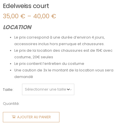
Edelweiss court
35,00
€
–
40,00
€
Plage
de
LOCATION
prix :
35,00 €
à
Le prix correspond à une durée d’environ 4 jours,
40,00 €
accessoires inclus hors perruque et chaussures.
Le prix de la location des chaussures est de 15€ avec
costume, 20€ seules
Le prix contient l’entretien du costume
Une caution de 3x le montant de la location vous sera
demandé
Taille
Quantité:
quantité
de
AJOUTER AU PANIER
Edelweiss