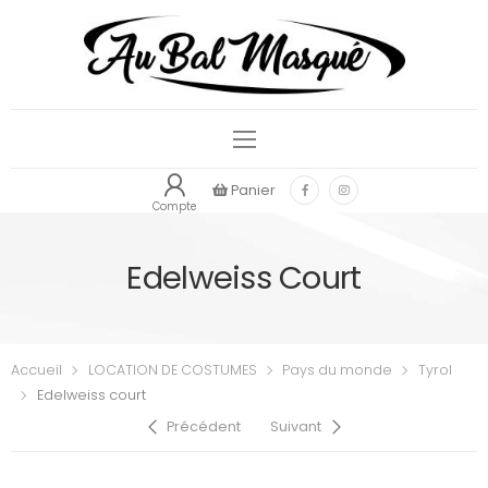
Panier
Compte
Edelweiss Court
Accueil
LOCATION DE COSTUMES
Pays du monde
Tyrol
Edelweiss court
Précédent
Suivant