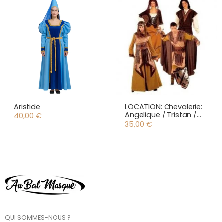
Aristide
LOCATION: Chevalerie:
Angelique / Tristan /
40,00
€
Marc Antony
35,00
€
QUI SOMMES-NOUS ?