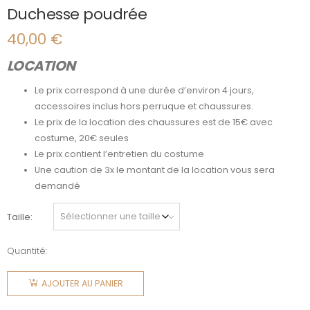
Duchesse poudrée
40,00
€
LOCATION
Le prix correspond à une durée d’environ 4 jours,
accessoires inclus hors perruque et chaussures.
Le prix de la location des chaussures est de 15€ avec
costume, 20€ seules
Le prix contient l’entretien du costume
Une caution de 3x le montant de la location vous sera
demandé
Taille
Quantité:
quantité
de
AJOUTER AU PANIER
Duchesse