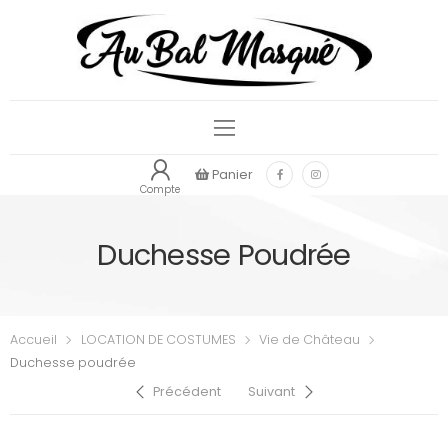
Panier
Compte
Duchesse Poudrée
Accueil
LOCATION DE COSTUMES
Vie de Château
Duchesse poudrée
Précédent
Suivant