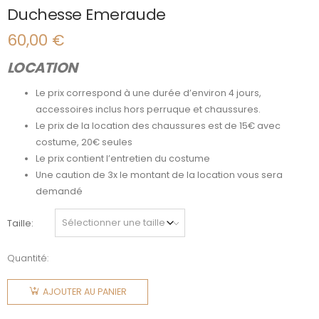
Duchesse Emeraude
60,00
€
LOCATION
Le prix correspond à une durée d’environ 4 jours,
accessoires inclus hors perruque et chaussures.
Le prix de la location des chaussures est de 15€ avec
costume, 20€ seules
Le prix contient l’entretien du costume
Une caution de 3x le montant de la location vous sera
demandé
Taille
Quantité:
quantité
de
AJOUTER AU PANIER
Duchesse