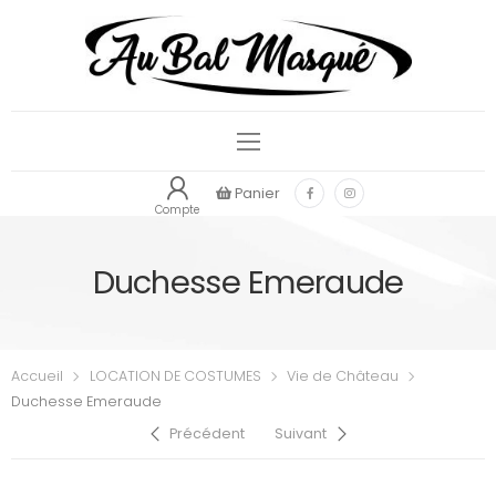
Panier
Compte
Duchesse Emeraude
Accueil
LOCATION DE COSTUMES
Vie de Château
Duchesse Emeraude
Précédent
Suivant