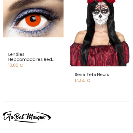
Lentilles
Hebdomadaires Red
Out
10,00
€
Serre Tête Fleurs
14,50
€