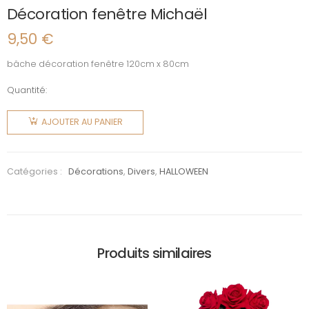
Décoration fenêtre Michaël
9,50
€
bâche décoration fenêtre 120cm x 80cm
Quantité:
quantité
de
AJOUTER AU PANIER
Décoration
fenêtre
Michaël
Catégories :
Décorations
,
Divers
,
HALLOWEEN
Produits similaires