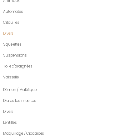
Animaux
Automates
Citouilles
Divers
Squelettes
Suspensions
Toile d'araignées
Vaisselle
Démon / Maléfique
Dia de los muertos
Divers
Lentilles
Maquillage / Cicatrices