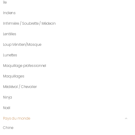
île
Indiens
Infirmière / Soubrette / Médecin
Lentilles
Loup Vénitien/Masque
Lunettes
Maquillage professionnel
Maquillages
Médiéval / Chevalier
Ninja
Noël
Pays du monde
Chine