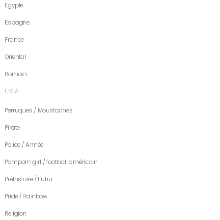
Egypte
Espagne
France
Oriental
Romain
U.S.A
Perruques / Moustaches
Pirate
Police / Armée
Pompom girl / football américain
Préhistoire / Futur
Pride / Rainbow
Religion