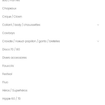
Boa / Plumes
Chapeaux
Cirque / Clown
Collant / body / chaussettes
Cowboys
Cravate / noeud-papillon / gants / bretelles
Disco 70 / 80
Divers accessoires
Faux cils
Festival
Fluo
Héros / Superhéros
Hippie 60 / 70