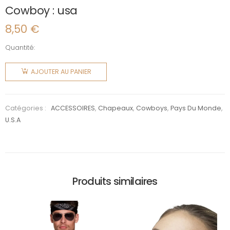
Cowboy : usa
8,50
€
Quantité:
quantité
de
AJOUTER AU PANIER
Cowboy :
usa
Catégories :
ACCESSOIRES
,
Chapeaux
,
Cowboys
,
Pays Du Monde
,
U.S.A
Produits similaires