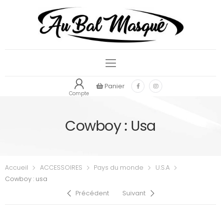
Panier
Compte
Cowboy : Usa
Accueil
ACCESSOIRES
Pays du monde
U.S.A
Cowboy : usa
Précédent
Suivant