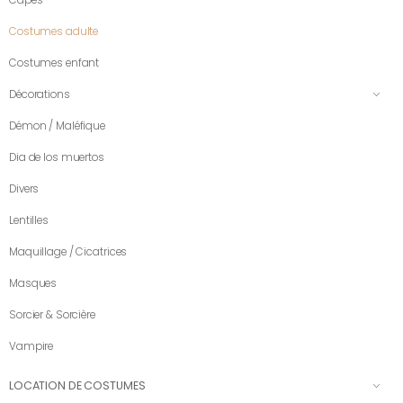
Capes
Costumes adulte
Costumes enfant
Décorations
Démon / Maléfique
Dia de los muertos
Divers
Lentilles
Maquillage / Cicatrices
Masques
Sorcier & Sorcière
Vampire
LOCATION DE COSTUMES