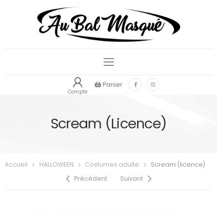
Panier
Compte
Scream (licence)
Accueil
HALLOWEEN
Costumes adulte
Scream (licence)
Précédent
Suivant