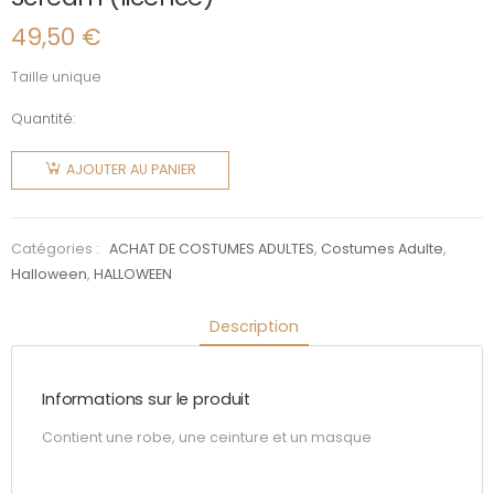
49,50
€
Taille unique
Quantité:
quantité
de
AJOUTER AU PANIER
Scream
(licence)
Catégories :
ACHAT DE COSTUMES ADULTES
,
Costumes Adulte
,
Halloween
,
HALLOWEEN
Description
Informations sur le produit
Contient une robe, une ceinture et un masque