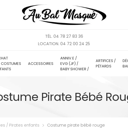
TÉL. 04 78 27 83 36
LOCATION. 04 72 00 24 25
CHAT
ANNIV.E /
ARTIFICES /
DÉ
E COSTUMES
ACCESSOIRES
EVG (JF) /
PÉTARDS
BA
FANTS
BABY SHOWER /
stume Pirate Bébé Ro
es / Pirates enfants
Costume pirate bébé rouge