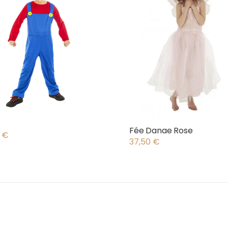
o
Fée Danae Rose
0
€
37,50
€