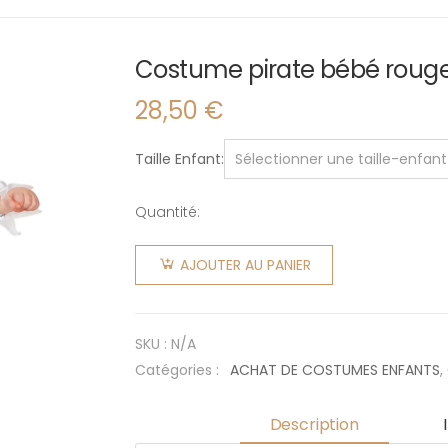
Costume pirate bébé roug
28,50
€
Taille Enfant
Quantité:
quantité
de
AJOUTER AU PANIER
Costume
pirate
bébé
SKU :
N/A
rouge
Catégories :
ACHAT DE COSTUMES ENFANTS
,
Description