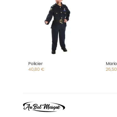
Policier
Mari
40,80
€
26,5