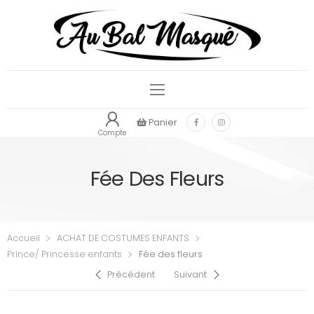
Panier
Compte
Fée Des Fleurs
Accueil
ACHAT DE COSTUMES ENFANTS
Prince/ Princesse enfants
Fée des fleurs
Précédent
Suivant