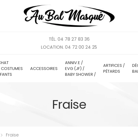
TÉL. 04 78 27 83 36
LOCATION. 04 72 00 24 25
CHAT
ANNIV.E /
ARTIFICES /
DÉ
E COSTUMES
ACCESSOIRES
EVG (JF) /
PÉTARDS
BA
FANTS
BABY SHOWER /
Fraise
Fraise