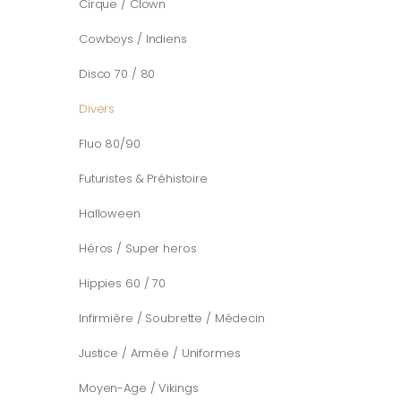
Cirque / Clown
Cowboys / Indiens
Disco 70 / 80
Divers
Fluo 80/90
Futuristes & Préhistoire
Halloween
Héros / Super heros
Hippies 60 / 70
Infirmière / Soubrette / Médecin
Justice / Armée / Uniformes
Moyen-Age / Vikings