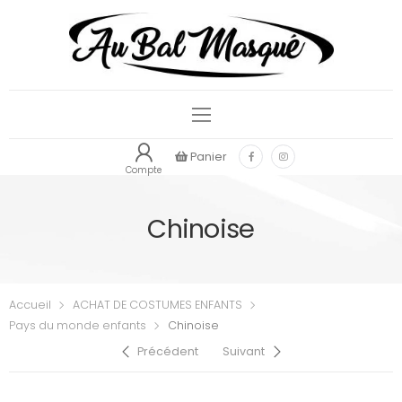
Panier
Compte
Chinoise
Accueil
ACHAT DE COSTUMES ENFANTS
Pays du monde enfants
Chinoise
Précédent
Suivant