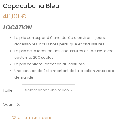
Copacabana Bleu
40,00
€
LOCATION
Le prix correspond à une durée d’environ 4 jours,
accessoires inclus hors perruque et chaussures.
Le prix de la location des chaussures est de 15€ avec
costume, 20€ seules
Le prix contient l’entretien du costume
Une caution de 3x le montant de la location vous sera
demandé
Taille
Quantité:
quantité
de
AJOUTER AU PANIER
Copacabana