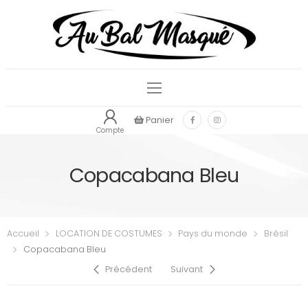
Panier
Compte
Copacabana Bleu
Accueil
LOCATION DE COSTUMES
Pays du monde
Brésil
Copacabana Bleu
Précédent
Suivant