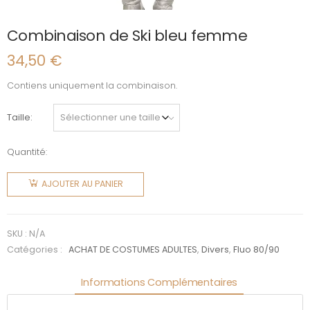
Combinaison de Ski bleu femme
34,50
€
Contiens uniquement la combinaison.
Taille
Quantité:
quantité
de
AJOUTER AU PANIER
Combinaison
de Ski
bleu
SKU :
N/A
femme
Catégories :
ACHAT DE COSTUMES ADULTES
,
Divers
,
Fluo 80/90
Informations Complémentaires