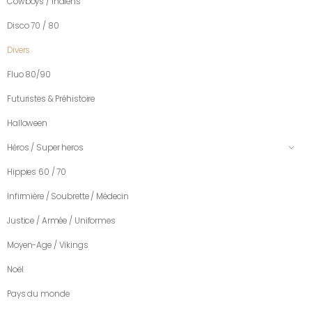
Cowboys / Indiens
Disco 70 / 80
Divers
Fluo 80/90
Futuristes & Préhistoire
Halloween
Héros / Super heros
Hippies 60 / 70
Infirmière / Soubrette / Médecin
Justice / Armée / Uniformes
Moyen-Age / Vikings
Noël
Pays du monde