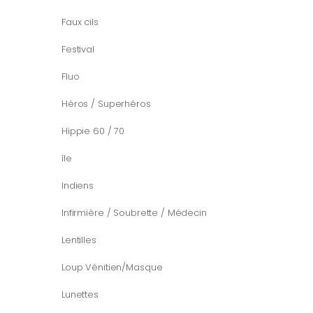
Faux cils
Festival
Fluo
Héros / Superhéros
Hippie 60 / 70
île
Indiens
Infirmière / Soubrette / Médecin
Lentilles
Loup Vénitien/Masque
Lunettes