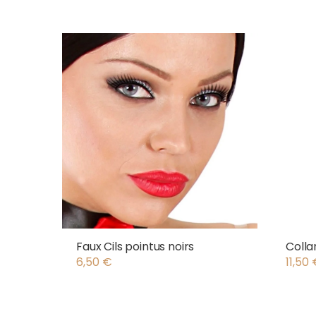
Faux Cils pointus noirs
Colla
6,50
€
11,50