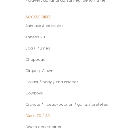
• Ouvert du lundi au samedi de 10h à 19h.
ACCESSOIRES
Animaux Accessoire
Années 20
Boa / Plumes
Chapeaux
Cirque / Clown
Collant / body / chaussettes
Cowboys
Cravate / noeud-papillon / gants / bretelles
Disco 70 / 80
Divers accessoires