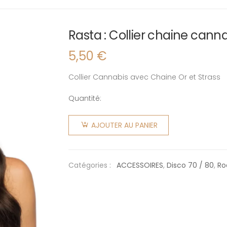
Rasta : Collier chaine cann
5,50
€
Collier Cannabis avec Chaine Or et Strass
Quantité:
quantité
de Rasta
AJOUTER AU PANIER
: Collier
chaine
cannabis
Catégories :
ACCESSOIRES
,
Disco 70 / 80
,
Ro