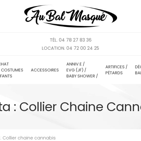
TÉL. 04 78 27 83 36
LOCATION. 04 72 00 24 25
CHAT
ANNIV.E /
ARTIFICES /
DÉ
E COSTUMES
ACCESSOIRES
EVG (JF) /
PÉTARDS
BA
FANTS
BABY SHOWER /
ta : Collier Chaine Cann
: Collier chaine cannabis