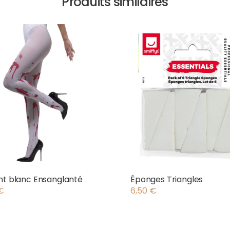
Produits similaires
nt blanc Ensanglanté
Éponges Triangles
€
6,50
€