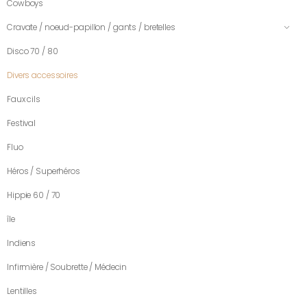
Cowboys
Cravate / noeud-papillon / gants / bretelles
Disco 70 / 80
Divers accessoires
Faux cils
Festival
Fluo
Héros / Superhéros
Hippie 60 / 70
île
Indiens
Infirmière / Soubrette / Médecin
Lentilles