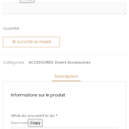
Quantité:
quantité
de Brice
AJOUTER AU PANIER
de Nice :
Collier
dent de
Catégories :
ACCESSOIRES
,
Divers Accessoires
requin
Description
Informations sur le produit
What do you want to do ?
New mail
Copy