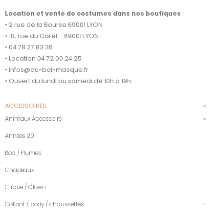
Location et vente de costumes dans nos boutiques
• 2 rue de la Bourse 69001 LYON
• 18, rue du Garet - 69001 LYON
• 04 78 27 83 36
• Location 04 72 00 24 25
• infos@au-bal-masque.fr
• Ouvert du lundi au samedi de 10h à 19h.
ACCESSOIRES
Animaux Accessoire
Années 20
Boa / Plumes
Chapeaux
Cirque / Clown
Collant / body / chaussettes