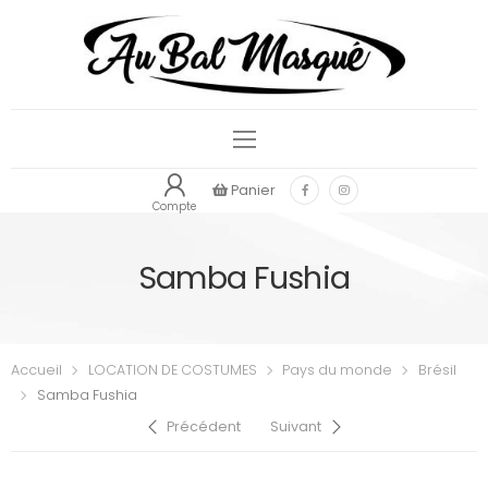
Panier
Compte
Samba Fushia
Accueil
LOCATION DE COSTUMES
Pays du monde
Brésil
Samba Fushia
Précédent
Suivant