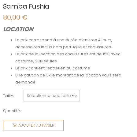
Samba Fushia
80,00
€
LOCATION
Le prix correspond à une durée d’environ 4 jours,
accessoires inclus hors perruque et chaussures.
Le prix de la location des chaussures est de 15€ avec
costume, 20€ seules
Le prix contient l’entretien du costume
Une caution de 3x le montant de la location vous sera
demandé
Taille
Quantité:
quantité
de
AJOUTER AU PANIER
Samba