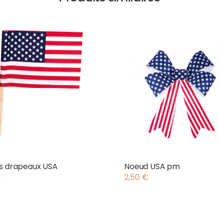
s drapeaux USA
Noeud USA pm
€
2,50
€