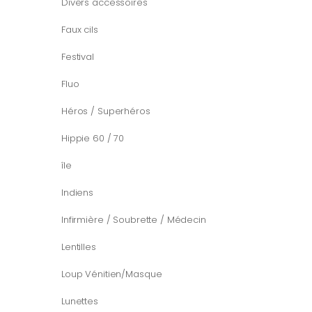
Divers accessoires
Faux cils
Festival
Fluo
Héros / Superhéros
Hippie 60 / 70
île
Indiens
Infirmière / Soubrette / Médecin
Lentilles
Loup Vénitien/Masque
Lunettes