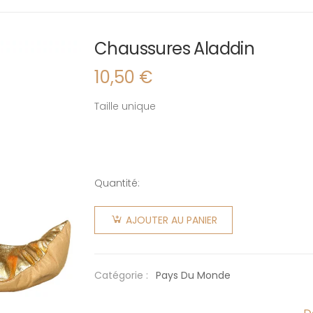
Chaussures Aladdin
10,50
€
Taille unique
Quantité:
quantité
de
AJOUTER AU PANIER
Chaussures
Aladdin
Catégorie :
Pays Du Monde