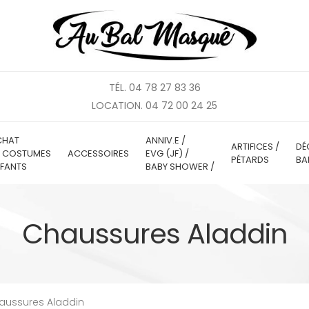
TÉL. 04 78 27 83 36
LOCATION. 04 72 00 24 25
CHAT
ANNIV.E /
ARTIFICES /
DÉ
E COSTUMES
ACCESSOIRES
EVG (JF) /
PÉTARDS
BA
FANTS
BABY SHOWER /
Chaussures Aladdin
aussures Aladdin