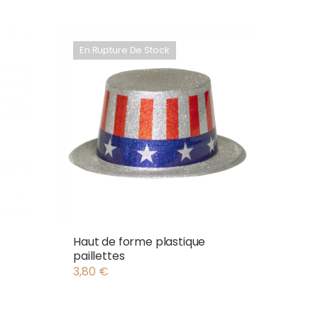
En Rupture De Stock
Haut de forme plastique
paillettes
3,80
€