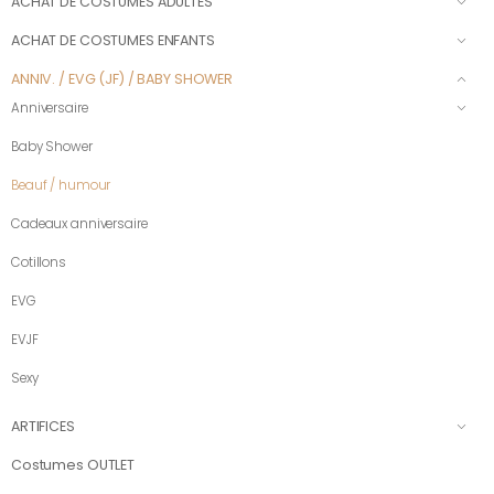
ACHAT DE COSTUMES ADULTES
ACHAT DE COSTUMES ENFANTS
ANNIV. / EVG (JF) / BABY SHOWER
Anniversaire
Baby Shower
Beauf / humour
Cadeaux anniversaire
Cotillons
EVG
EVJF
Sexy
ARTIFICES
Costumes OUTLET