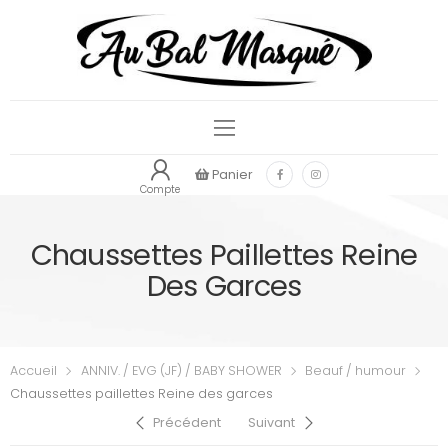
Panier
Compte
Chaussettes Paillettes Reine
Des Garces
Accueil
ANNIV. / EVG (JF) / BABY SHOWER
Beauf / humour
Chaussettes paillettes Reine des garces
Précédent
Suivant