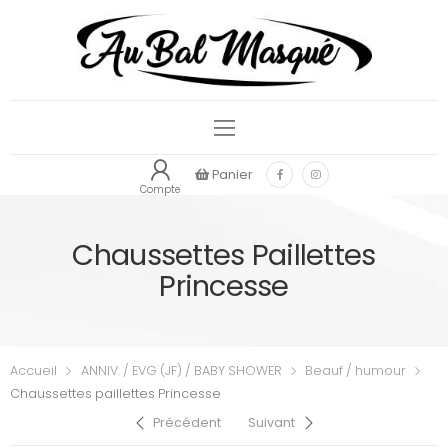
Panier
Compte
Chaussettes Paillettes
Princesse
Accueil
ANNIV. / EVG (JF) / BABY SHOWER
Beauf / humour
Chaussettes paillettes Princesse
Précédent
Suivant