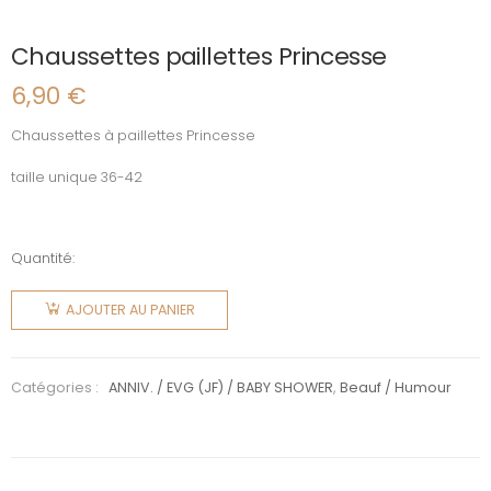
Chaussettes paillettes Princesse
6,90
€
Chaussettes à paillettes Princesse
taille unique 36-42
Quantité:
quantité
de
AJOUTER AU PANIER
Chaussettes
paillettes
Princesse
Catégories :
ANNIV. / EVG (JF) / BABY SHOWER
,
Beauf / Humour