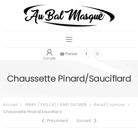
Panier
Compte
Chaussette Pinard/sauciflard
Accueil
ANNIV. / EVG (JF) / BABY SHOWER
Beauf / humour
Chaussette Pinard/sauciflard
Précédent
Suivant