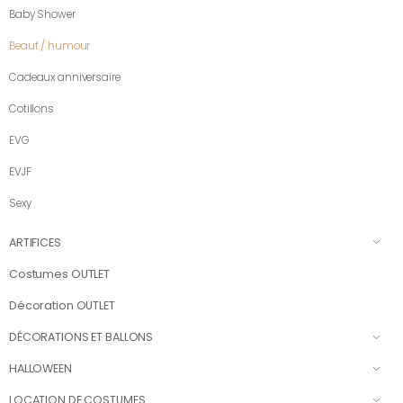
Baby Shower
Beauf / humour
Cadeaux anniversaire
Cotillons
EVG
EVJF
Sexy
ARTIFICES
Costumes OUTLET
Décoration OUTLET
DÉCORATIONS ET BALLONS
HALLOWEEN
LOCATION DE COSTUMES