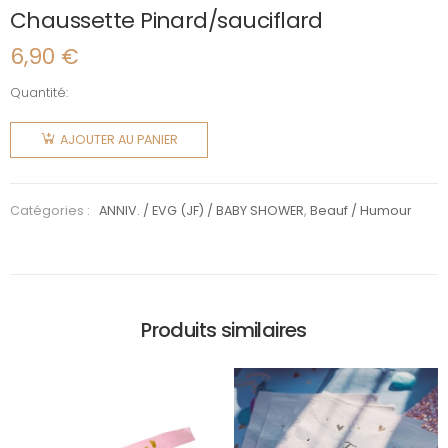
Chaussette Pinard/sauciflard
6,90
€
Quantité:
quantité
de
AJOUTER AU PANIER
Chaussette
Pinard/sauciflard
Catégories :
ANNIV. / EVG (JF) / BABY SHOWER
,
Beauf / Humour
Produits similaires