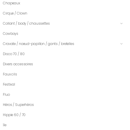
Chapeaux
Cirque / Clown
Collant / body / chaussettes
Cowboys
Cravate / noeud-papillon / gants / bretelles
Disco 70 / 80
Divers accessoires
Faux cils
Festival
Fluo
Héros / Superhéros
Hippie 60 / 70
île