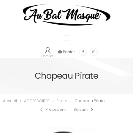
Panier
Compte
Chapeau Pirate
Accueil
ACCESSOIRES
Pirate
Chapeau Pirate
Précédent
Suivant