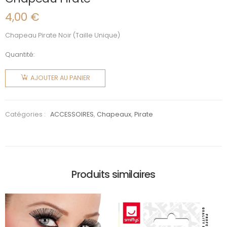
4,00
€
Chapeau Pirate Noir (Taille Unique)
Quantité:
quantité
de
AJOUTER AU PANIER
Chapeau
Pirate
Catégories :
ACCESSOIRES
,
Chapeaux
,
Pirate
Produits similaires