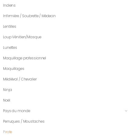
Indiens
Infirmière / Soubrette / Médecin
Lentilles
Loup Vénitien/Masque
Lunettes
Maquillage professionnel
Maquillages
Médiéval / Chevalier
Ninja
Noël
Pays du monde
Perruques / Moustaches
Pirate