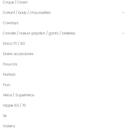
Cirque / Clown
Collant / body / chaussettes
Cowboys
Cravate / noeud-papillon / gants / bretelles
Disco 70 / 80
Divers accessoires
Faux cils
Festival
Fluo
Héros / Superhéros
Hippie 60 / 70
île
Indiens