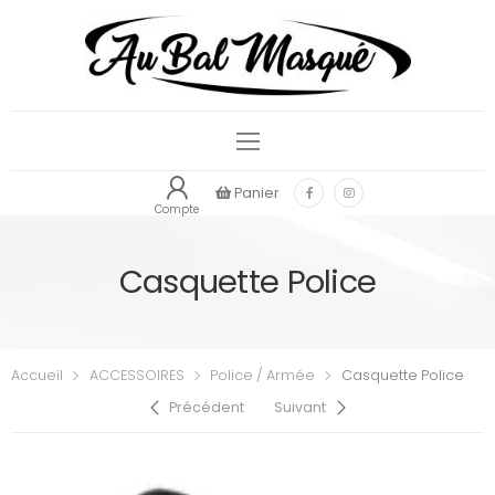
Panier
Compte
Casquette Police
Accueil
ACCESSOIRES
Police / Armée
Casquette Police
Précédent
Suivant