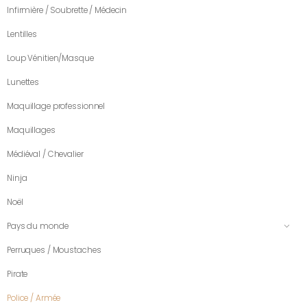
Infirmière / Soubrette / Médecin
Lentilles
Loup Vénitien/Masque
Lunettes
Maquillage professionnel
Maquillages
Médiéval / Chevalier
Ninja
Noël
Pays du monde
Perruques / Moustaches
Pirate
Police / Armée