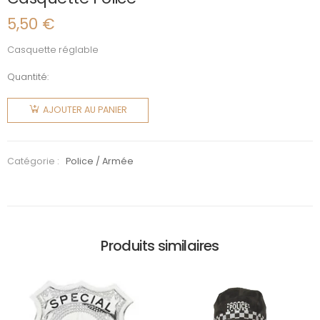
5,50
€
Casquette réglable
Quantité:
quantité
de
AJOUTER AU PANIER
Casquette
Police
Catégorie :
Police / Armée
Produits similaires