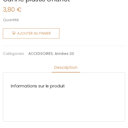
3,80
€
Quantité:
quantité
de
AJOUTER AU PANIER
Canne
plastic
Charlot
Catégories :
ACCESSOIRES
,
Années 20
Description
Informations sur le produit