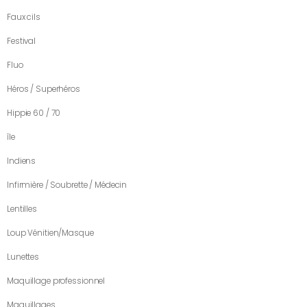
Faux cils
Festival
Fluo
Héros / Superhéros
Hippie 60 / 70
île
Indiens
Infirmière / Soubrette / Médecin
Lentilles
Loup Vénitien/Masque
Lunettes
Maquillage professionnel
Maquillages