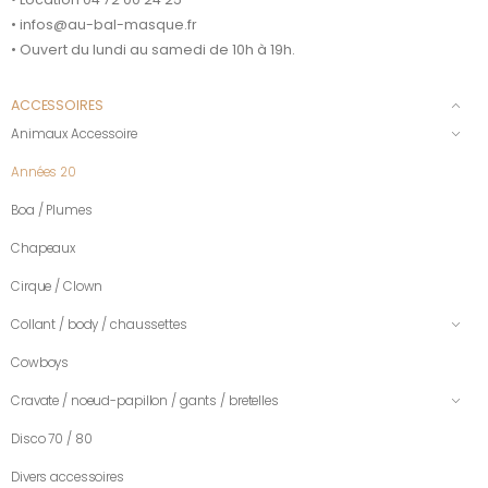
• infos@au-bal-masque.fr
• Ouvert du lundi au samedi de 10h à 19h.
ACCESSOIRES
Animaux Accessoire
Années 20
Boa / Plumes
Chapeaux
Cirque / Clown
Collant / body / chaussettes
Cowboys
Cravate / noeud-papillon / gants / bretelles
Disco 70 / 80
Divers accessoires