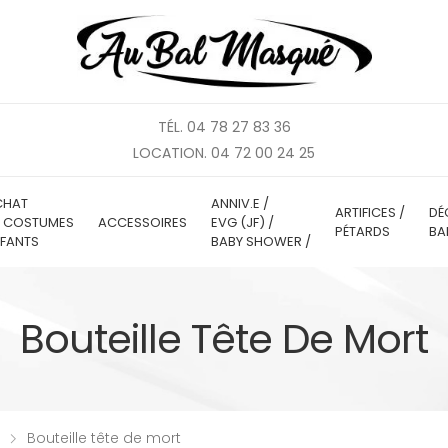
TÉL. 04 78 27 83 36
LOCATION. 04 72 00 24 25
CHAT
ANNIV.E /
ARTIFICES /
DÉ
E COSTUMES
ACCESSOIRES
EVG (JF) /
PÉTARDS
BA
FANTS
BABY SHOWER /
Bouteille Tête De Mort
Bouteille tête de mort