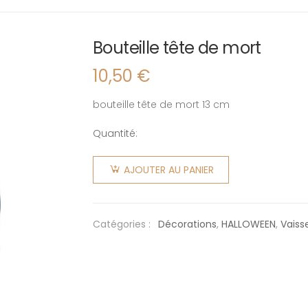
Bouteille tête de mort
10,50
€
bouteille tête de mort 13 cm
Quantité:
quantité
de
AJOUTER AU PANIER
Bouteille
tête de
mort
Catégories :
Décorations
,
HALLOWEEN
,
Vaisse