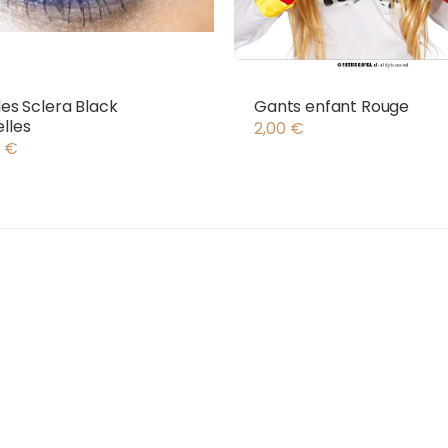
lles Sclera Black
Gants enfant Rouge
lles
2,00
€
0
€