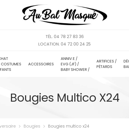
TÉL. 04 78 27 83 36
LOCATION. 04 72 00 24 25
CHAT
ANNIV.E /
ARTIFICES /
DÉ
E COSTUMES
ACCESSOIRES
EVG (JF) /
PÉTARDS
BA
FANTS
BABY SHOWER /
Bougies Multico X24
versaire
Bougies
Bougies multico x24