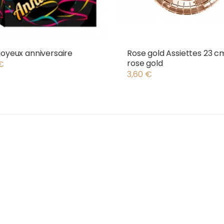
joyeux anniversaire
Rose gold Assiettes 23 c
rose gold
€
3,60
€