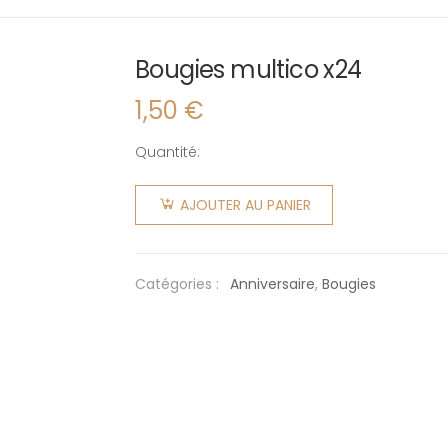
Bougies multico x24
1,50
€
Quantité:
quantité
de
AJOUTER AU PANIER
Bougies
multico
x24
Catégories :
Anniversaire
,
Bougies