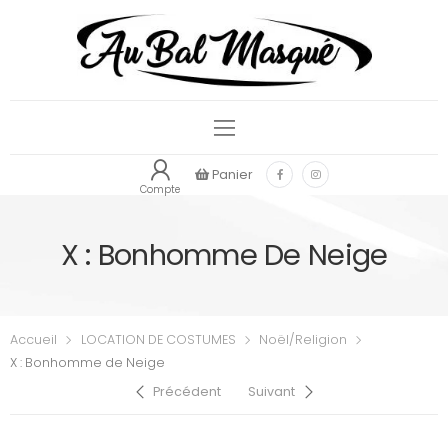
Panier
Compte
X : Bonhomme De Neige
Accueil
LOCATION DE COSTUMES
Noël/Religion
X : Bonhomme de Neige
Précédent
Suivant