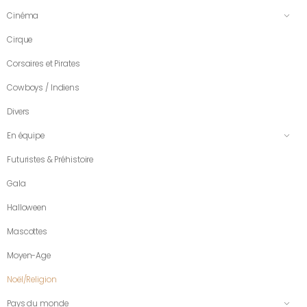
Cinéma
Cirque
Corsaires et Pirates
Cowboys / Indiens
Divers
En équipe
Futuristes & Préhistoire
Gala
Halloween
Mascottes
Moyen-Age
Noël/Religion
Pays du monde