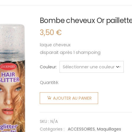
Bombe cheveux Or paillett
3,50
€
laque cheveux
disparait après 1 shampoing
Couleur
Quantité:
quantité
de
AJOUTER AU PANIER
Bombe
cheveux
Or
SKU :
N/A
paillette
Catégories :
ACCESSOIRES
,
Maquillages