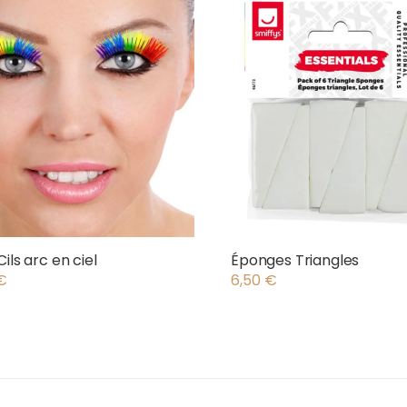
ils arc en ciel
Éponges Triangles
€
6,50
€