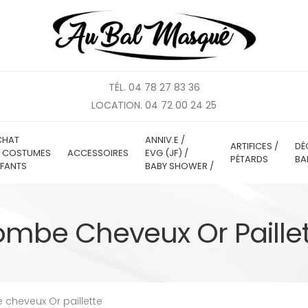
TÉL. 04 78 27 83 36
LOCATION. 04 72 00 24 25
CHAT
ANNIV.E /
ARTIFICES /
DÉ
E COSTUMES
ACCESSOIRES
EVG (JF) /
PÉTARDS
BA
FANTS
BABY SHOWER /
mbe Cheveux Or Paille
cheveux Or paillette