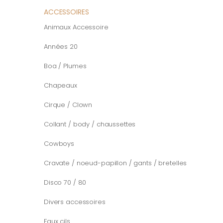
ACCESSOIRES
Animaux Accessoire
Années 20
Boa / Plumes
Chapeaux
Cirque / Clown
Collant / body / chaussettes
Cowboys
Cravate / noeud-papillon / gants / bretelles
Disco 70 / 80
Divers accessoires
Faux cils