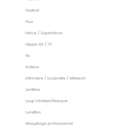
Festival
Fluo
Héros / Superhéros
Hippie 60 / 70
île
Indiens
Infirmière / Soubrette / Médecin
Lentilles
Loup Vénitien/Masque
Lunettes
Maquillage professionnel