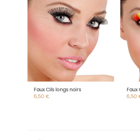
Faux Cils longs noirs
Faux C
6,50
€
6,50