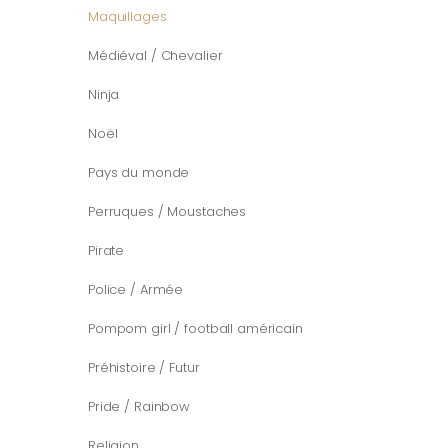
Maquillages
Médiéval / Chevalier
Ninja
Noël
Pays du monde
Perruques / Moustaches
Pirate
Police / Armée
Pompom girl / football américain
Préhistoire / Futur
Pride / Rainbow
Religion