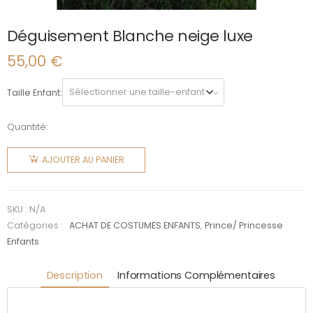
Déguisement Blanche neige luxe
55,00
€
Taille Enfant
Quantité:
quantité
de
AJOUTER AU PANIER
Déguisement
Blanche
neige
SKU :
N/A
luxe
Catégories :
ACHAT DE COSTUMES ENFANTS
,
Prince/ Princesse
Enfants
Description
Informations Complémentaires