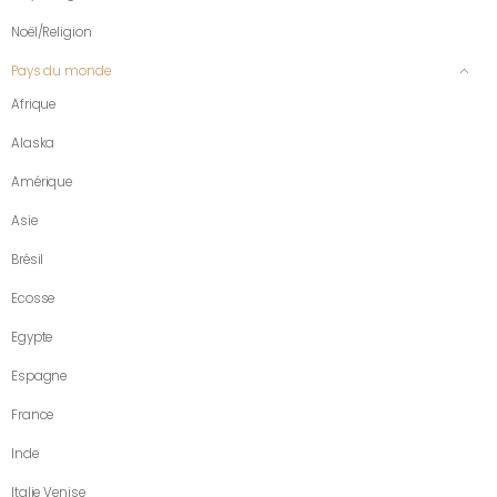
Noël/Religion
Pays du monde
Afrique
Alaska
Amérique
Asie
Brésil
Ecosse
Egypte
Espagne
France
Inde
Italie Venise