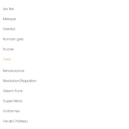
Les îles
Mexique
Oriental
Romain grec
Russie
Tyrol
Renaissance
Révolution/Napoléon
Steam Punk
Super Héros
Uniformes
Vie de Château