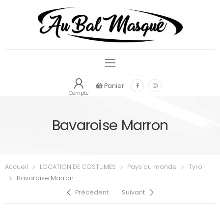
Panier
Compte
Bavaroise Marron
Accueil
LOCATION DE COSTUMES
Pays du monde
Tyrol
Bavaroise Marron
Précédent
Suivant