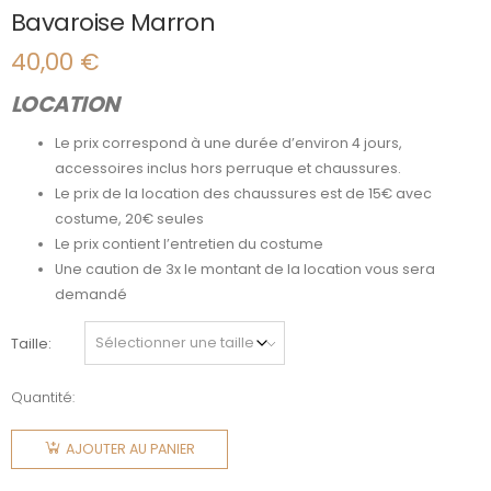
Bavaroise Marron
40,00
€
LOCATION
Le prix correspond à une durée d’environ 4 jours,
accessoires inclus hors perruque et chaussures.
Le prix de la location des chaussures est de 15€ avec
costume, 20€ seules
Le prix contient l’entretien du costume
Une caution de 3x le montant de la location vous sera
demandé
Taille
Quantité:
quantité
de
AJOUTER AU PANIER
Bavaroise