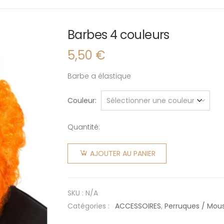
Barbes 4 couleurs
5,50
€
Barbe a élastique
Couleur
Quantité:
quantité
de
AJOUTER AU PANIER
Barbes 4
couleurs
SKU :
N/A
Catégories :
ACCESSOIRES
,
Perruques / Mou