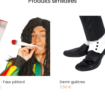
Produits similaires
 : Faux pétard
Demi-guêtres
€
7,50
€