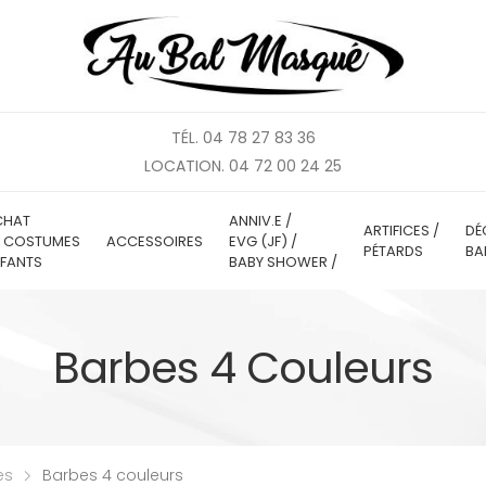
TÉL. 04 78 27 83 36
LOCATION. 04 72 00 24 25
CHAT
ANNIV.E /
ARTIFICES /
DÉ
E COSTUMES
ACCESSOIRES
EVG (JF) /
PÉTARDS
BA
FANTS
BABY SHOWER /
Barbes 4 Couleurs
es
Barbes 4 couleurs