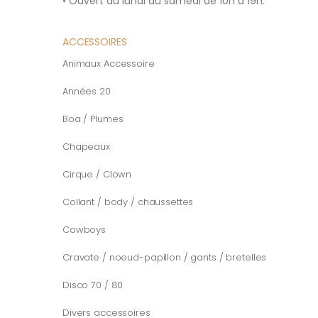
• Ouvert du lundi au samedi de 10h à 19h.
ACCESSOIRES
Animaux Accessoire
Années 20
Boa / Plumes
Chapeaux
Cirque / Clown
Collant / body / chaussettes
Cowboys
Cravate / noeud-papillon / gants / bretelles
Disco 70 / 80
Divers accessoires