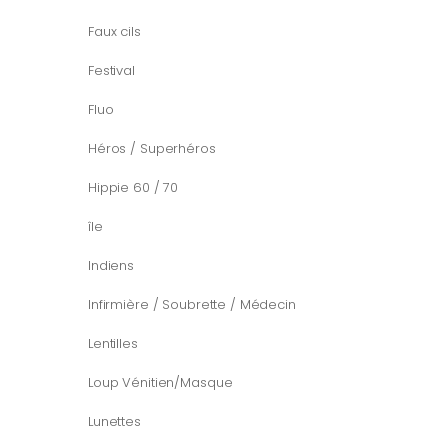
Faux cils
Festival
Fluo
Héros / Superhéros
Hippie 60 / 70
île
Indiens
Infirmière / Soubrette / Médecin
Lentilles
Loup Vénitien/Masque
Lunettes